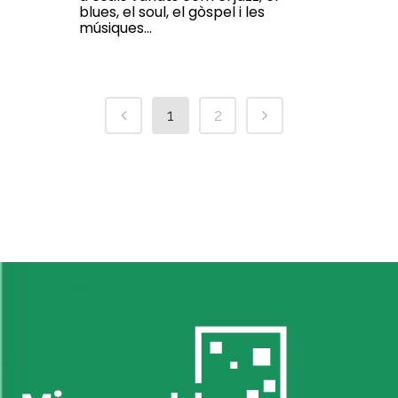
blues, el soul, el gòspel i les
músiques...
1
2