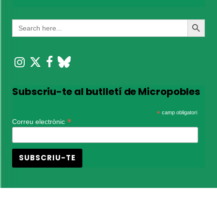
Search
Search
for:
Button
Subscriu-te al butlletí de Micropobles
*
camp obligatori
*
Correu electrònic
© 2022 Associació de Micropobles de Catalunya |
Mapa