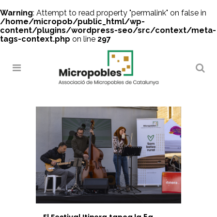
Warning
: Attempt to read property "permalink" on false in
/home/micropob/public_html/wp-
content/plugins/wordpress-seo/src/context/meta-
tags-context.php
on line
297
Search