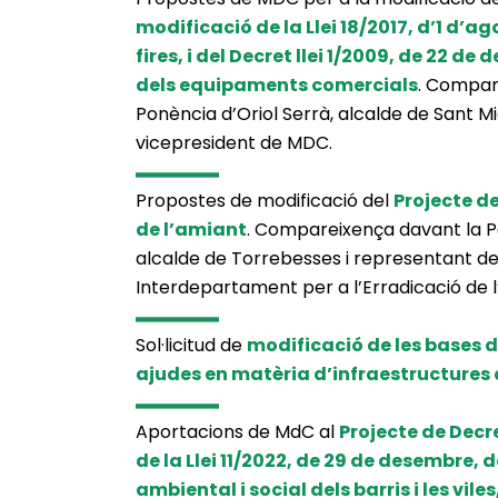
modificació de la Llei 18/2017, d’1 d’ag
fires, i del Decret llei 1/2009, de 22 d
dels equipaments comercials
. Compar
Ponència d’Oriol Serrà, alcalde de Sant 
vicepresident de MDC.
Propostes de modificació del
Projecte de
de l’amiant
. Compareixença davant la P
alcalde de Torrebesses i representant d
Interdepartament per a l’Erradicació de 
Sol·licitud de
modificació de les bases 
ajudes en matèria d’infraestructures
Aportacions de MdC al
Projecte de Decr
de la Llei 11/2022, de 29 de desembre,
ambiental i social dels barris i les viles