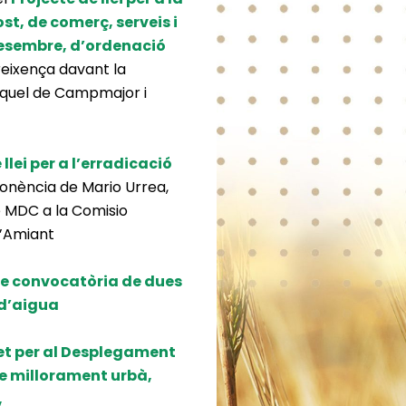
ost, de comerç, serveis i
e desembre, d’ordenació
eixença davant la
Miquel de Campmajor i
 llei per a l’erradicació
onència de Mario Urrea,
e MDC a la Comisio
l’Amiant
de convocatòria de dues
 d’aigua
et per al Desplegament
 de millorament urbà,
,