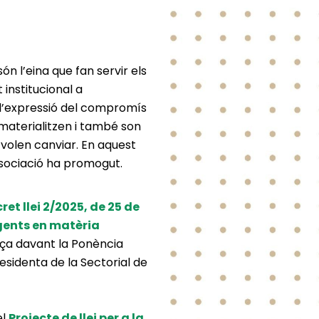
són l’eina que fan servir els
 institucional a
 l’expressió del compromís
materialitzen i també son
 volen canviar. En aquest
associació ha promogut.
ret llei 2/2025, de 25 de
gents en matèria
a davant la Ponència
esidenta de la Sectorial de
el
Projecte de llei per a la