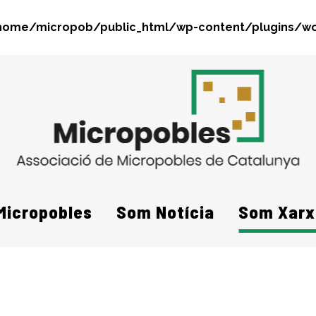
home/micropob/public_html/wp-content/plugins/wo
Search
Micropobles
Som Notícia
Som Xarx