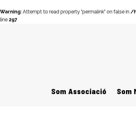
Warning
: Attempt to read property "permalink" on false in
/
line
297
Som Associació
Som 