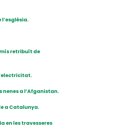
 l’església.
mís retribuït de
electricitat.
es nenes a l’Afganistan.
le a Catalunya.
ia en les travesseres