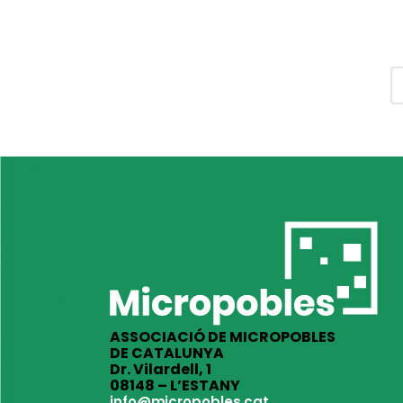
ASSOCIACIÓ DE MICROPOBLES
DE CATALUNYA
Dr. Vilardell, 1
08148 – L’ESTANY
info@micropobles.cat