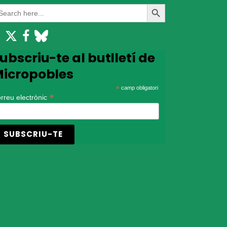
earch
Search
r:
Button
ubscriu-te al butlletí de
icropobles
*
camp obligatori
*
rreu electrònic