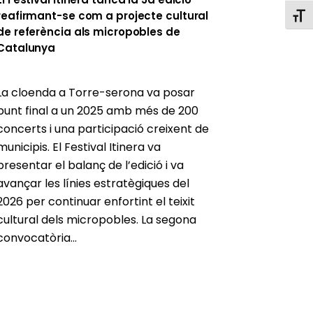
reafirmant-se com a projecte cultural
Toggl
de referència als micropobles de
Catalunya
La cloenda a Torre-serona va posar
punt final a un 2025 amb més de 200
concerts i una participació creixent de
municipis. El Festival Itinera va
presentar el balanç de l’edició i va
avançar les línies estratègiques del
2026 per continuar enfortint el teixit
cultural dels micropobles. La segona
convocatòria...