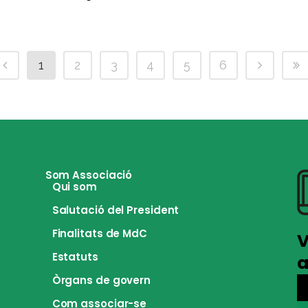
1
2
3
4
5
6
Som Associació
Qui som
Salutació del President
Finalitats de MdC
V
Estatuts
a
Òrgans de govern
Com associar-se