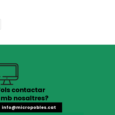
ols contactar
mb nosaltres?
info@micropobles.cat