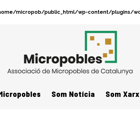
home/micropob/public_html/wp-content/plugins/wo
Search
Micropobles
Som Notícia
Som Xarx