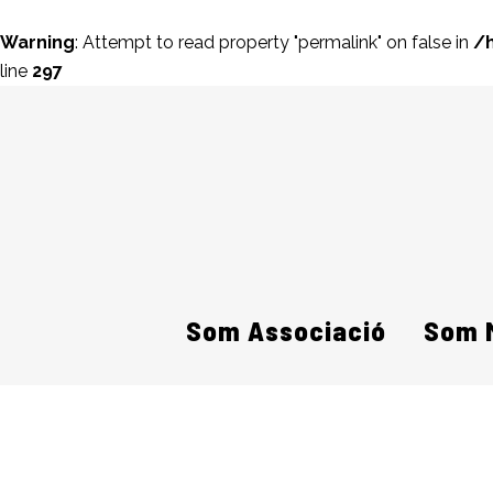
Warning
: Attempt to read property "permalink" on false in
/
line
297
Som Associació
Som 