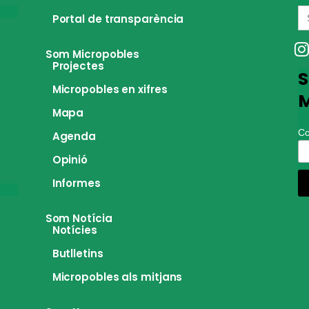
S
Portal de transparència
fo
Som Micropobles
Projectes
S
Micropobles en xifres
M
Mapa
Co
Agenda
Opinió
Informes
Som Notícia
Notícies
Butlletins
Micropobles als mitjans