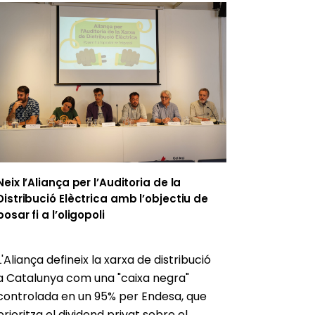
Neix l’Aliança per l’Auditoria de la
Distribució Elèctrica amb l’objectiu de
posar fi a l’oligopoli
L'Aliança defineix la xarxa de distribució
a Catalunya com una "caixa negra"
controlada en un 95% per Endesa, que
prioritza el dividend privat sobre el