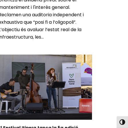
manteniment i l'interès general.
Reclamen una auditoria independent i
exhaustiva que “posi fi a l’oligopoli”.
L’objectiu és avaluar l’estat real de la
infraestructura, les...
Toggl
El Festival Itinera tanca la 5a edició