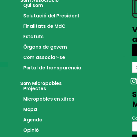
Som Associació
Qui som
Salutació del President
Finalitats de MdC
V
Estatuts
a
Òrgans de govern
Com associar-se
S
Portal de transparència
fo
Som Micropobles
Projectes
S
Micropobles en xifres
M
Mapa
Co
Agenda
Opinió