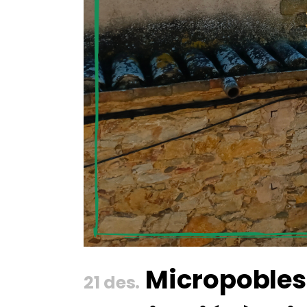
Micropobles c
21 des.