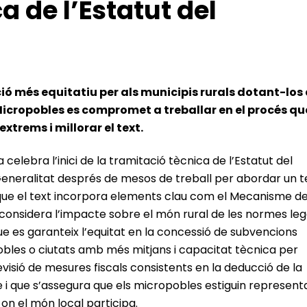
a de l’Estatut del
ó més equitatiu per als municipis rurals dotant-los
Micropobles es compromet a treballar en el procés qu
xtrems i millorar el text.
elebra l’inici de la tramitació tècnica de l’Estatut del
Generalitat després de mesos de treball per abordar un t
a que el text incorpora elements clau com el Mecanisme d
 considera l’impacte sobre el món rural de les normes lega
 es garanteix l’equitat en la concessió de subvencions
bles o ciutats amb més mitjans i capacitat tècnica per
evisió de mesures fiscals consistents en la deducció de la
ge i que s’assegura que els micropobles estiguin represent
 on el món local participa.