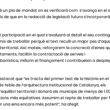
bé un pla de mandat on es verificarà com s’avança en el 
de que en la redacció de legislació futura s’incorporarà
articipació en el qual s’avaluarà al detall el seu conting
 de treballar perquè el text reculli un major pes d’aque
territorial. Així mateix, reforçarem la concreció d’eines q
aments, facilitin la contractació de serveis i
rbanística, millorin el finançament i contribueixin a despl
stacat que “es tracta del primer text de la història en el
 feble de l’arquitectura institucional de Catalunya, els
’equilibri territorial i donarà als municipis de menys de 1.0
cions més equitatives. Assumim el repte de treballar per 
ir una eina encara més potent”, ha afegit.