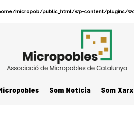
home/micropob/public_html/wp-content/plugins/wo
Search
Micropobles
Som Notícia
Som Xarx