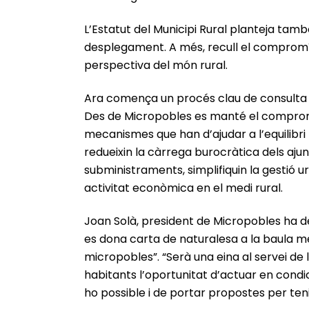
L’Estatut del Municipi Rural planteja tam
desplegament. A més, recull el compromís 
perspectiva del món rural.
Ara comença un procés clau de consulta i p
Des de Micropobles es manté el compromís
mecanismes que han d’ajudar a l’equilibri 
redueixin la càrrega burocràtica dels ajunt
subministraments, simplifiquin la gestió u
activitat econòmica en el medi rural.
Joan Solà, president de Micropobles ha de
es dona carta de naturalesa a la baula més
micropobles”. “Serà una eina al servei de l
habitants l’oportunitat d’actuar en condi
ho possible i de portar propostes per ten