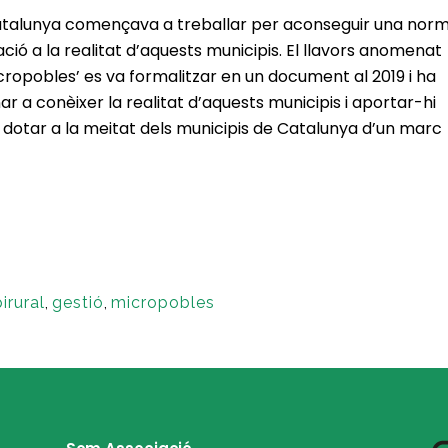
Catalunya començava a treballar per aconseguir una nor
ció a la realitat d’aquests municipis. El llavors anomenat
icropobles’ es va formalitzar en un document al 2019 i ha
ar a conèixer la realitat d’aquests municipis i aportar-hi
per dotar a la meitat dels municipis de Catalunya d’un marc
irural
,
gestió
,
micropobles