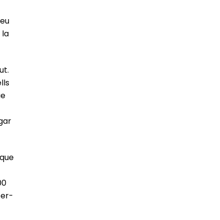
seu
 la
ut.
lls
ue
egar
 que
00
fer-