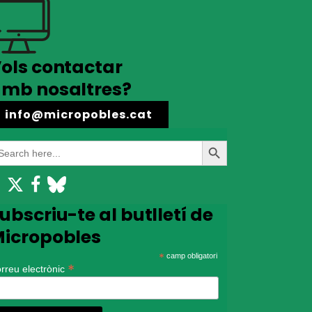
ols contactar
mb nosaltres?
info@micropobles.cat
earch
Search
r:
Button
ubscriu-te al butlletí de
icropobles
*
camp obligatori
*
rreu electrònic