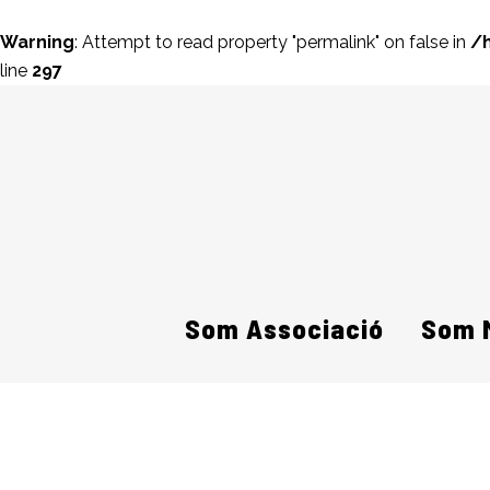
Warning
: Attempt to read property "permalink" on false in
/
line
297
Som Associació
Som 