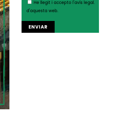
He llegit i accepto
l'avís legal.
d'aquesta web.