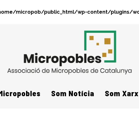
home/micropob/public_html/wp-content/plugins/wo
Search
Micropobles
Som Notícia
Som Xarx