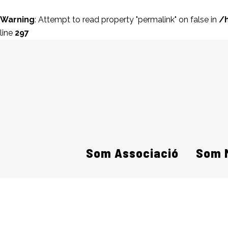
Warning
: Attempt to read property "permalink" on false in
/
line
297
Som Associació
Som 