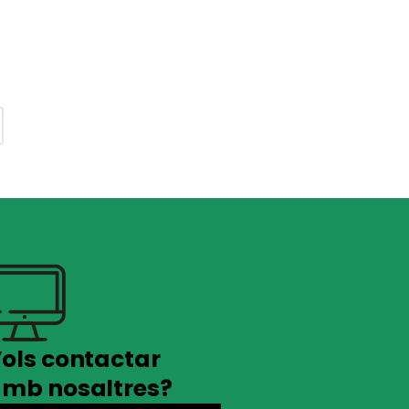
ols contactar
mb nosaltres?