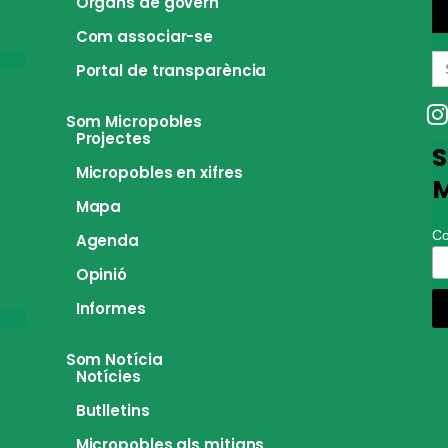
Òrgans de govern
Com associar-se
S
Portal de transparència
fo
Som Micropobles
Projectes
S
Micropobles en xifres
M
Mapa
Co
Agenda
Opinió
Informes
Som Notícia
Notícies
Butlletins
Micropobles als mitjans