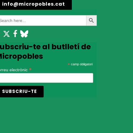
info@micropobles.cat
earch
Search
r:
Button
ubscriu-te al butlletí de
icropobles
*
camp obligatori
*
rreu electrònic