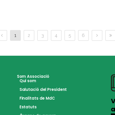
1
2
3
4
5
6
Som Associació
Qui som
Salutació del President
Finalitats de MdC
V
Estatuts
a