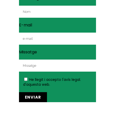
E-mail
Missatge
He llegit i accepto
l'avís legal.
d'aquesta web.