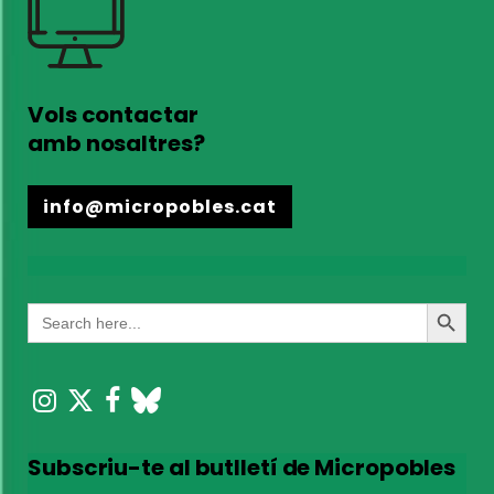
Vols contactar
amb nosaltres?
info@micropobles.cat
Search
Search
for:
Button
Subscriu-te al butlletí de Micropobles