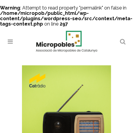
Warning
: Attempt to read property "permalink" on false in
/home/micropob/public_html/wp-
content/plugins/wordpress-seo/src/context/meta-
tags-context.php
on line
297
Search