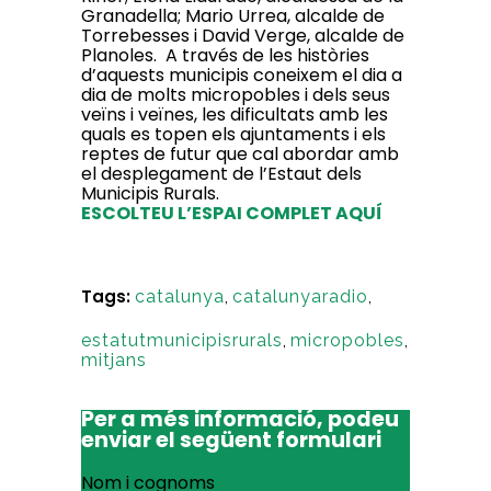
Granadella; Mario Urrea, alcalde de
Torrebesses i David Verge, alcalde de
Planoles. A través de les històries
d’aquests municipis coneixem el dia a
dia de molts micropobles i dels seus
veïns i veïnes, les dificultats amb les
quals es topen els ajuntaments i els
reptes de futur que cal abordar amb
el desplegament de l’Estaut dels
Municipis Rurals.
ESCOLTEU L’ESPAI COMPLET AQUÍ
Tags:
catalunya
,
catalunyaradio
,
estatutmunicipisrurals
,
micropobles
,
mitjans
Per a més informació, podeu
enviar el següent formulari
Nom i cognoms