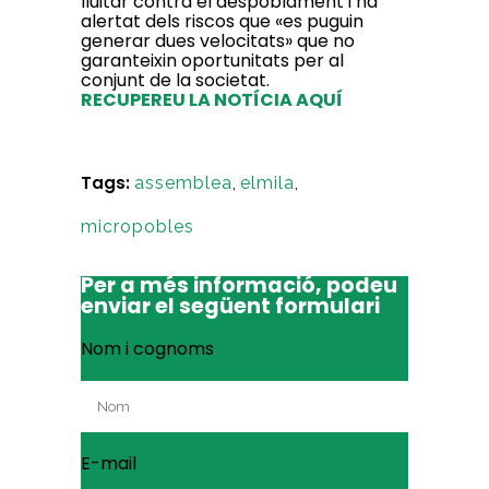
lluitar contra el despoblament i ha
alertat dels riscos que «es puguin
generar dues velocitats» que no
garanteixin oportunitats per al
conjunt de la societat.
RECUPEREU LA NOTÍCIA AQUÍ
Tags:
assemblea
,
elmila
,
micropobles
Per a més informació, podeu
enviar el següent formulari
Nom i cognoms
E-mail