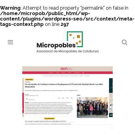
Warning
: Attempt to read property "permalink" on false in
/home/micropob/public_html/wp-
content/plugins/wordpress-seo/src/context/meta-
tags-context.php
on line
297
Search