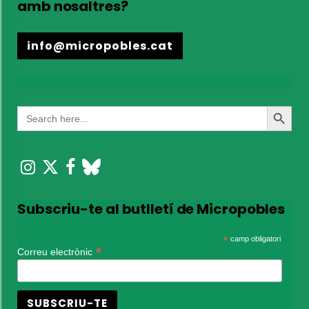
amb nosaltres?
info@micropobles.cat
Search
Search
for:
Button
Subscriu-te al butlletí de Micropobles
*
camp obligatori
*
Correu electrònic