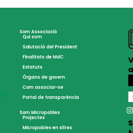
Som Associació
Qui som
Salutació del President
Finalitats de MdC
V
Estatuts
a
Òrgans de govern
Com associar-se
S
Portal de transparència
fo
Som Micropobles
Projectes
S
Micropobles en xifres
M