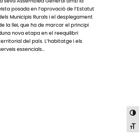
la seva Assemblea General amb la
vista posada en l’aprovació de l’Estatut
dels Municipis Rurals i el desplegament
de la llei, que ha de marcar el principi
duna nova etapa en el reequilibri
territorial del país. L’habitatge i els
serveis essencials...
Toggl
Toggl