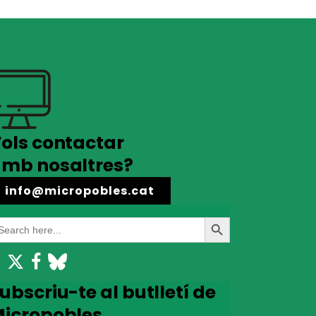
ols contactar
mb nosaltres?
info@micropobles.cat
earch
Search
r:
Button
ubscriu-te al butlletí de
icropobles