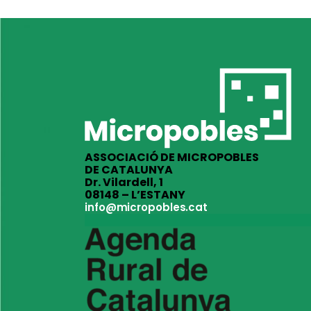
ASSOCIACIÓ DE MICROPOBLES
DE CATALUNYA
Dr. Vilardell, 1
08148 – L’ESTANY
info@micropobles.cat