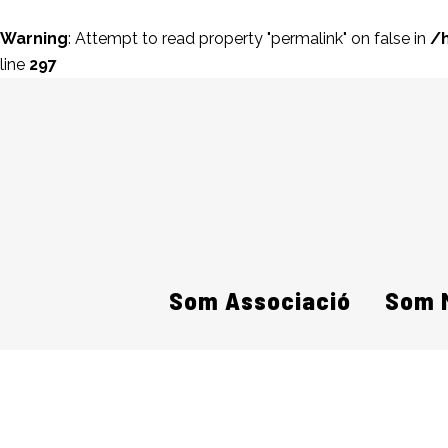
Warning
: Attempt to read property "permalink" on false in
/
line
297
Som Associació
Som 