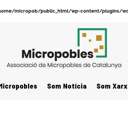
home/micropob/public_html/wp-content/plugins/wo
Search
Micropobles
Som Notícia
Som Xarx