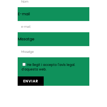
E-mail
Missatge
He llegit i accepto
l'avís legal.
d'aquesta web.