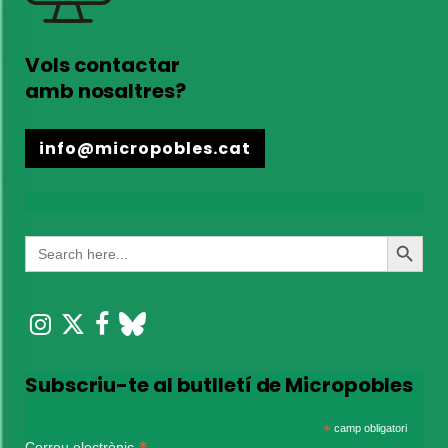
Vols contactar
amb nosaltres?
info@micropobles.cat
Search
Search
for:
Button
Subscriu-te al butlletí de Micropobles
*
camp obligatori
Correu electrònic