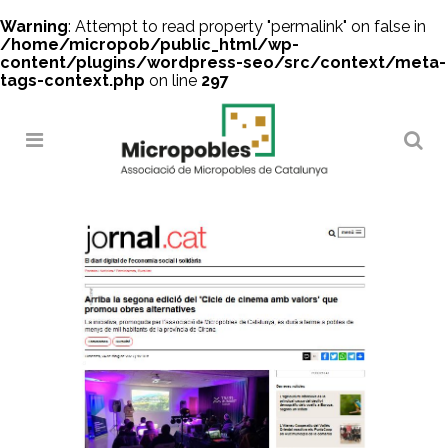
Warning
: Attempt to read property "permalink" on false in
/home/micropob/public_html/wp-
content/plugins/wordpress-seo/src/context/meta-
tags-context.php
on line
297
Search