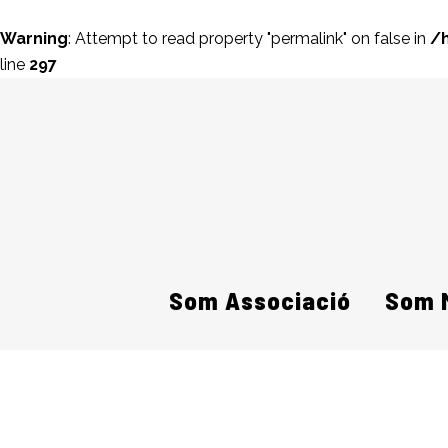
Warning
: Attempt to read property "permalink" on false in
/
line
297
Som Associació
Som 