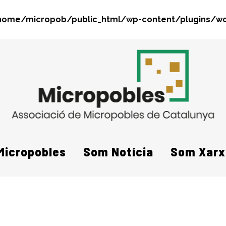
home/micropob/public_html/wp-content/plugins/wo
Search
Micropobles
Som Notícia
Som Xarx