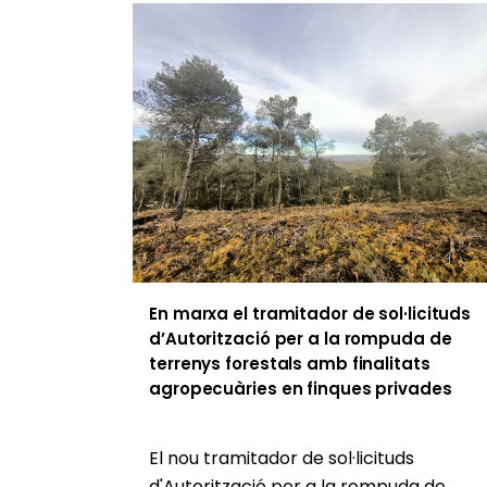
En marxa el tramitador de sol·licituds
d’Autorització per a la rompuda de
terrenys forestals amb finalitats
agropecuàries en finques privades
El nou tramitador de sol·licituds
d'Autorització per a la rompuda de