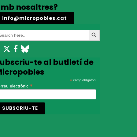
mb nosaltres?
info@micropobles.cat
earch
Search
r:
Button
ubscriu-te al butlletí de
icropobles
*
camp obligatori
*
rreu electrònic