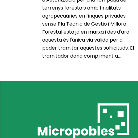
terrenys forestals amb finalitats
agropecuàries en finques privades
sense Pla Tècnic de Gestió i Millora
Forestal està ja en marxa i des d'ara
aquesta és l'única via vàlida per a
poder tramitar aquestes sol·licituds. El
tramitador dona compliment a...