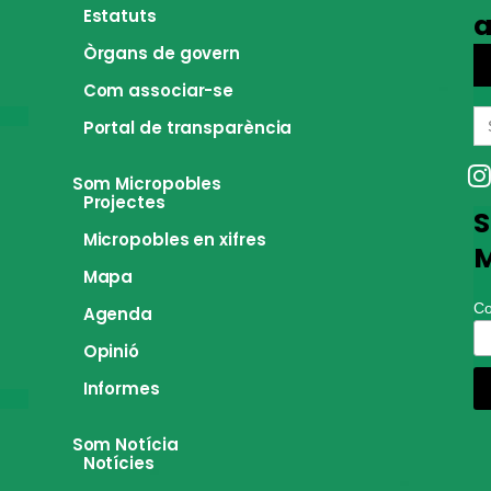
Estatuts
a
Òrgans de govern
Com associar-se
S
Portal de transparència
fo
Som Micropobles
Projectes
S
Micropobles en xifres
M
Mapa
Co
Agenda
Opinió
Informes
Som Notícia
Notícies