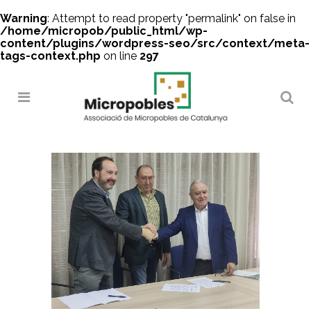
Warning
: Attempt to read property "permalink" on false in
/home/micropob/public_html/wp-
content/plugins/wordpress-seo/src/context/meta-
tags-context.php
on line
297
Search