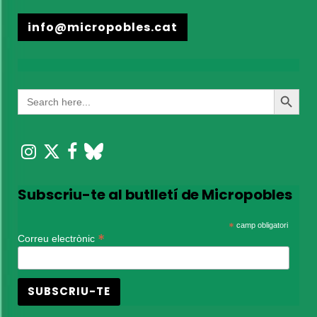
info@micropobles.cat
Search
Search
for:
Button
Subscriu-te al butlletí de Micropobles
*
camp obligatori
*
Correu electrònic