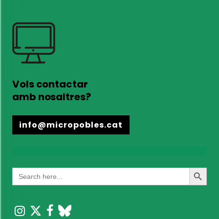
Vols contactar
amb nosaltres?
info@micropobles.cat
Search
Search
for:
Button