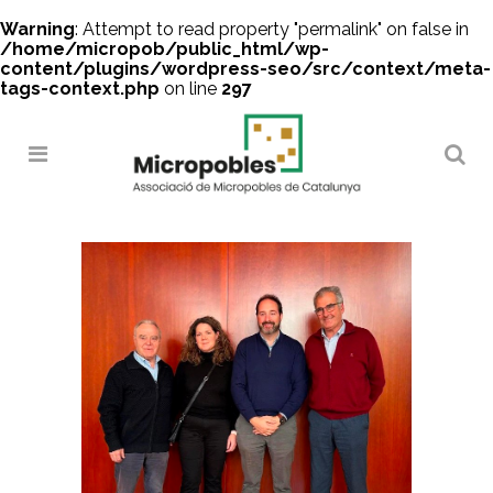
Warning
: Attempt to read property "permalink" on false in
/home/micropob/public_html/wp-
content/plugins/wordpress-seo/src/context/meta-
tags-context.php
on line
297
Search