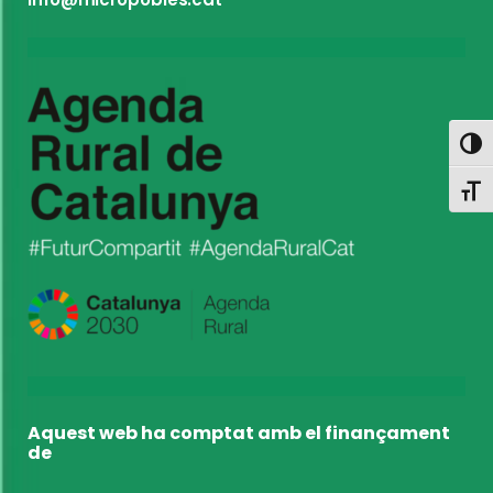
Toggl
Toggl
Aquest web ha comptat amb el finançament
de