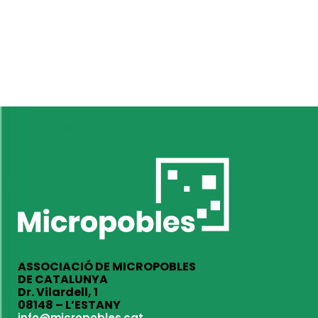
ASSOCIACIÓ DE MICROPOBLES
DE CATALUNYA
Dr. Vilardell, 1
08148 – L’ESTANY
info@micropobles.cat