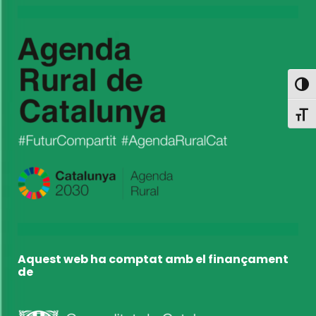
Toggl
Toggl
Aquest web ha comptat amb el finançament
de