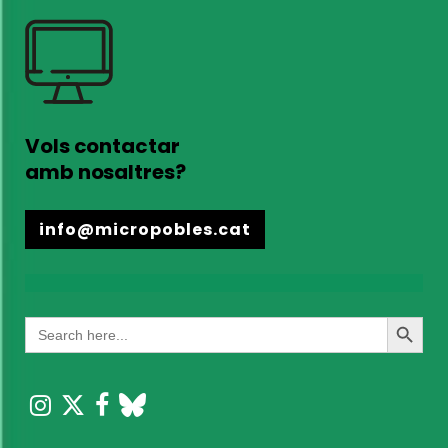
Vols contactar
amb nosaltres?
info@micropobles.cat
Search
Search
for:
Button