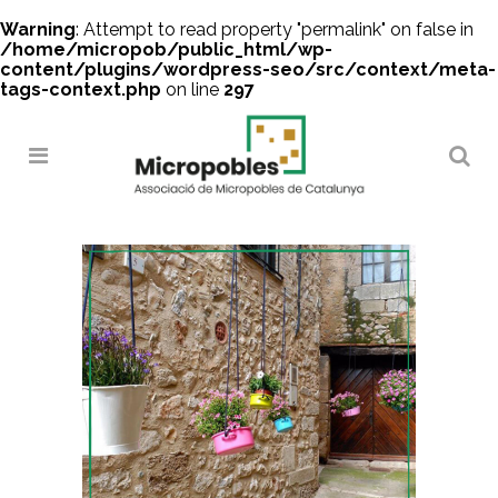
Warning
: Attempt to read property "permalink" on false in
/home/micropob/public_html/wp-
content/plugins/wordpress-seo/src/context/meta-
tags-context.php
on line
297
Search