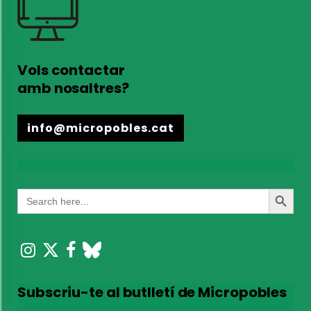
Vols contactar
amb nosaltres?
info@micropobles.cat
Search
Search
for:
Button
Subscriu-te al butlletí de Micropobles