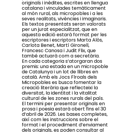
originals i inèdites, escrites en llengua
catalana i vinculades temàticament
al món rural, als micropobles i a les
seves realitats, vivències i imaginaris.
Els textos presentats seran valorats
per un jurat especialitzat, que en
aquesta edició estarà format per les
escriptores i escriptors Marta Alòs,
Carlota Benet, Martí Gironell,
Francesc Canosa i Judit Flix, que
també actuarà com a secretària.
En cada categoria s’atorgaran dos
premis: una estada en un micropoble
de Catalunya i un lot de llibres en
català. Amb els Jocs Flroals dels
Micropobles es busca fomentar la
creació literària que reflecteixi la
diversitat, la identitat i la vitalitat
cultural de les zones rurals del país.
El termini per presentar originals en
prosa i poesia estarà obert fins el 30
d’abril de 2026. Les bases completes,
així com les instruccions sobre el
format i el procediment d’enviament
dels originals, es poden consultar al