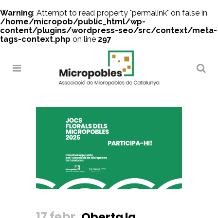
Warning
: Attempt to read property "permalink" on false in
/home/micropob/public_html/wp-
content/plugins/wordpress-seo/src/context/meta-
tags-context.php
on line
297
Search
17 febr.
Oberta la