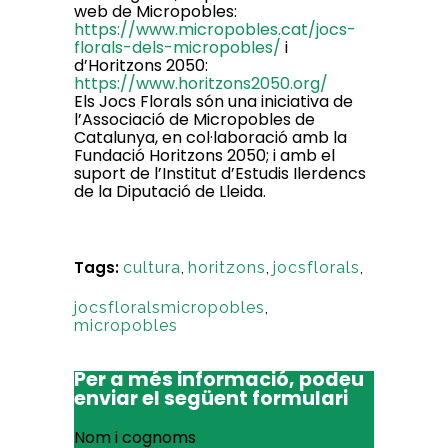
web de Micropobles:
https://www.micropobles.cat/jocs-
florals-dels-micropobles/
i
d’Horitzons 2050:
https://www.horitzons2050.org/
Els Jocs Florals són una iniciativa de
l’Associació de Micropobles de
Catalunya, en col·laboració amb la
Fundació Horitzons 2050; i amb el
suport de l’Institut d’Estudis Ilerdencs
de la Diputació de Lleida.
Tags:
cultura
,
horitzons
,
jocsflorals
,
jocsfloralsmicropobles
,
micropobles
Per a més informació, podeu
enviar el següent formulari
Nom i cognoms