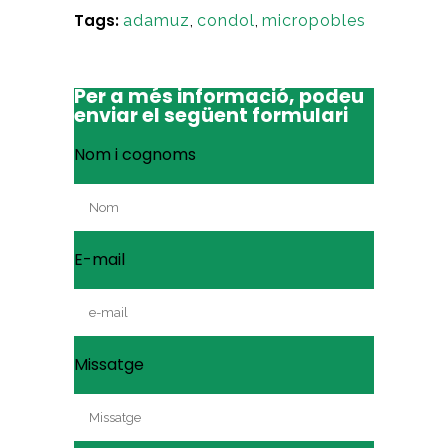
Tags:
adamuz
,
condol
,
micropobles
Per a més informació, podeu
enviar el següent formulari
Nom i cognoms
E-mail
Missatge