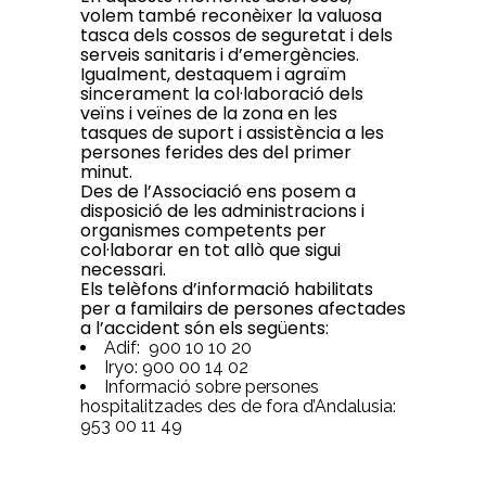
volem també reconèixer la valuosa
tasca dels cossos de seguretat i dels
serveis sanitaris i d’emergències.
Igualment, destaquem i agraïm
sincerament la col·laboració dels
veïns i veïnes de la zona en les
tasques de suport i assistència a les
persones ferides des del primer
minut.
Des de l’Associació ens posem a
disposició de les administracions i
organismes competents per
col·laborar en tot allò que sigui
necessari.
Els telèfons d’informació habilitats
per a familairs de persones afectades
a l’accident són els següents:
Adif: 900 10 10 20
Iryo: 900 00 14 02
Informació sobre persones
hospitalitzades des de fora d’Andalusia:
953 00 11 49