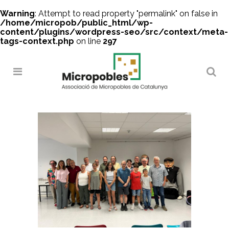
Warning
: Attempt to read property "permalink" on false in
/home/micropob/public_html/wp-
content/plugins/wordpress-seo/src/context/meta-
tags-context.php
on line
297
Search