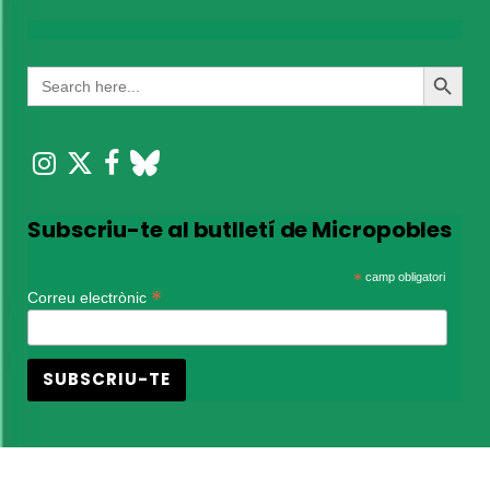
Search
Search
for:
Button
Subscriu-te al butlletí de Micropobles
*
camp obligatori
*
Correu electrònic