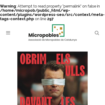
Warning
: Attempt to read property "permalink" on false in
/home/micropob/public_html/wp-
content/plugins/wordpress-seo/src/context/meta-
tags-context.php
on line
297
Search