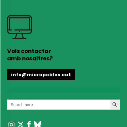
Vols contactar
amb nosaltres?
info@micropobles.cat
Search
Search
for:
Button