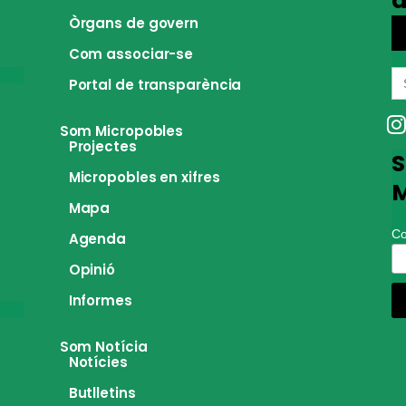
a
Òrgans de govern
Com associar-se
S
Portal de transparència
fo
Som Micropobles
Projectes
S
Micropobles en xifres
M
Mapa
Co
Agenda
Opinió
Informes
Som Notícia
Notícies
Butlletins