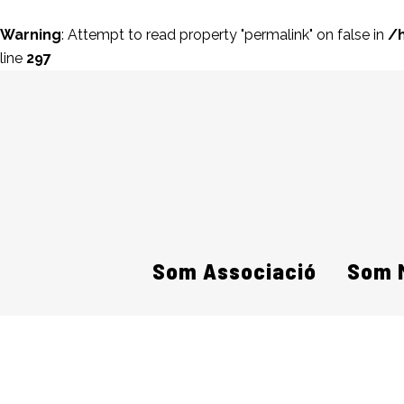
Warning
: Attempt to read property "permalink" on false in
/
line
297
Som Associació
Som 