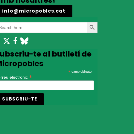
mb nosaltres?
info@micropobles.cat
earch
Search
r:
Button
ubscriu-te al butlletí de
icropobles
*
camp obligatori
*
rreu electrònic