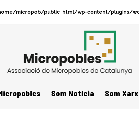
home/micropob/public_html/wp-content/plugins/wo
Search
Micropobles
Som Notícia
Som Xarx