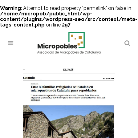
Warning
: Attempt to read property "permalink" on false in
/home/micropob/public_html/wp-
content/plugins/wordpress-seo/src/context/meta-
tags-context.php
on line
297
Search