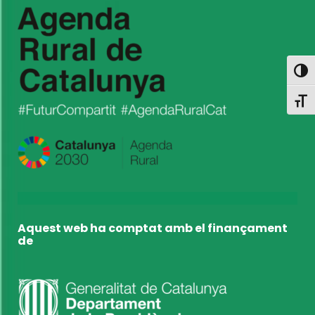
Toggl
Toggl
Aquest web ha comptat amb el finançament
de