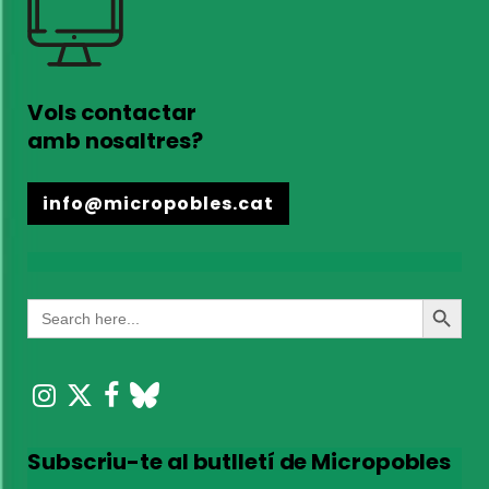
Vols contactar
amb nosaltres?
info@micropobles.cat
Search
Search
for:
Button
Subscriu-te al butlletí de Micropobles