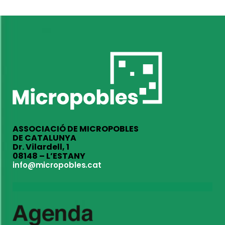
ASSOCIACIÓ DE MICROPOBLES
DE CATALUNYA
Dr. Vilardell, 1
08148 – L’ESTANY
info@micropobles.cat