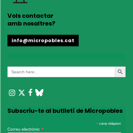
Vols contactar
amb nosaltres?
info@micropobles.cat
Search
Search
for:
Button
Subscriu-te al butlletí de Micropobles
*
camp obligatori
*
Correu electrònic