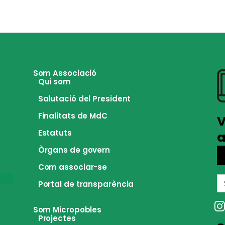
Som Associació
Qui som
Salutació del President
Finalitats de MdC
V
Estatuts
a
Òrgans de govern
Com associar-se
S
Portal de transparència
fo
Som Micropobles
Projectes