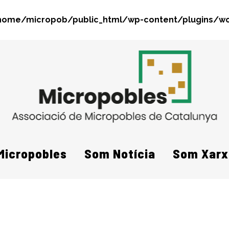
home/micropob/public_html/wp-content/plugins/wo
Search
Micropobles
Som Notícia
Som Xarx