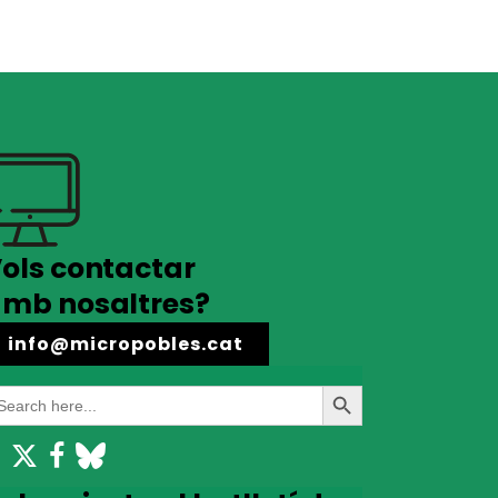
ols contactar
mb nosaltres?
info@micropobles.cat
earch
Search
r:
Button