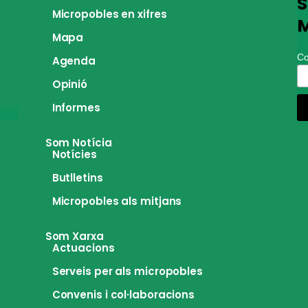
S
Micropobles en xifres
M
Mapa
Co
Agenda
Opinió
Informes
Som Notícia
Notícies
Butlletins
Micropobles als mitjans
Som Xarxa
Actuacions
Serveis per als micropobles
Convenis i col·laboracions