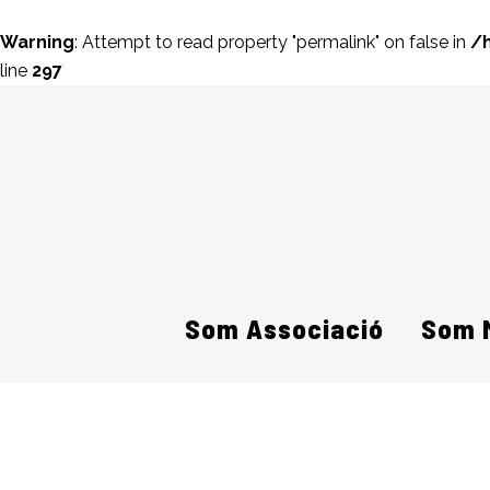
Warning
: Attempt to read property "permalink" on false in
/
line
297
Som Associació
Som 