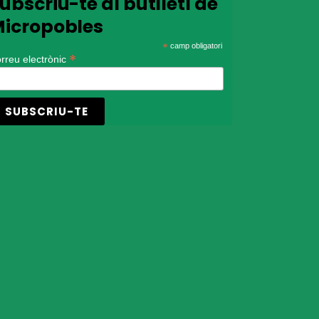
ubscriu-te al butlletí de
icropobles
*
camp obligatori
*
rreu electrònic