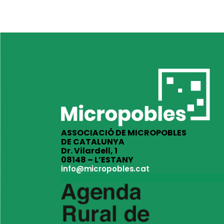
ASSOCIACIÓ DE MICROPOBLES
DE CATALUNYA
Dr. Vilardell, 1
08148 – L’ESTANY
info@micropobles.cat