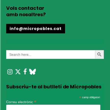
Vols contactar
amb nosaltres?
info@micropobles.cat
Search
Search
for:
Button
Subscriu-te al butlletí de Micropobles
*
camp obligatori
*
Correu electrònic