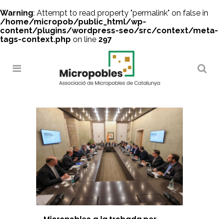
Warning
: Attempt to read property "permalink" on false in
/home/micropob/public_html/wp-
content/plugins/wordpress-seo/src/context/meta-
tags-context.php
on line
297
Search