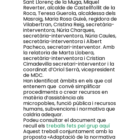
Sant Llorenç de la Muga, Miquel
Reverter, alcalde de Castellfollit de la
Roca, Teresa Guerola, alcaldessa dels
Masroig, Maria Rosa Guixé, regidora de
Vilabertran, Cristina Reig, secretària-
interventora, Núria Charques,
secretària-interventora, Núria Caules,
secretària-interventora i Albert
Pacheco, secretari-interventor. Amb
la relatoria de Marta Llobera,
secretària-interventora i Cristian
Cimadevilla secretari-interventor i la
coordinat d’Oriol Serrà, vicepresident
de MDC.
Han identificat àmbits en els que cal
entenem que convé simplificar
procediments o crear recursos en
matèria d’assistència als
micropobles, funció pública i recursos
humans, subvencions i normativa que
caldria adequar.
Podeu consultar el document que
recull els
treballs fets pel grup aquí
Aquest treball conjuntament amb la
proposta «Adaptació de la normativa