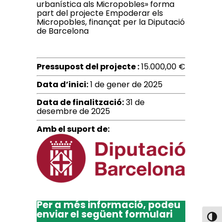
urbanística als Micropobles» forma
part del projecte Empoderar els
Micropobles, finançat per la Diputació
de Barcelona
Pressupost del projecte :
15.000,00 €
Data d’inici:
1 de gener de 2025
Data de finalització:
31 de
desembre de 2025
Amb el suport de:
Per a més informació, podeu
enviar el següent formulari
Toggl