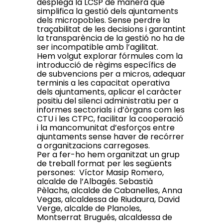
desplega la LCSP de manera que
simplifica la gestió dels ajuntaments
dels micropobles. Sense perdre la
traçabilitat de les decisions i garantint
la transparència de la gestió no ha de
ser incompatible amb l’agilitat.
Hem volgut explorar fórmules com la
introducció de règims específics de
de subvencions per a micros, adequar
terminis a les capacitat operativa
dels ajuntaments, aplicar el caràcter
positiu del silenci administratiu per a
informes sectorials i d’òrgans com les
CTU i les CTPC, facilitar la cooperació
i la mancomunitat d’esforços entre
ajuntaments sense haver de recórrer
a organitzacions carregoses.
Per a fer-ho hem organitzat un grup
de treball format per les següents
persones: Víctor Masip Romero,
alcalde de l’Albagés. Sebastià
Pèlachs, alcalde de Cabanelles, Anna
Vegas, alcaldessa de Riudaura, David
Verge, alcalde de Planoles,
Montserrat Brugués, alcaldessa de