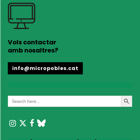
Vols contactar
amb nosaltres?
info@micropobles.cat
Search
Search
for:
Button