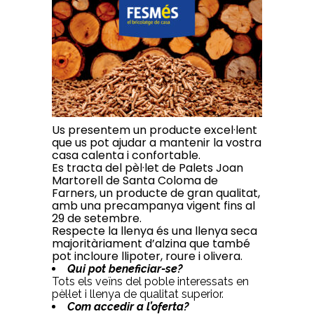
Us presentem un producte excel·lent
que us pot ajudar a mantenir la vostra
casa calenta i confortable.
Es tracta del pèl·let de Palets Joan
Martorell de Santa Coloma de
Farners, un producte de gran qualitat,
amb una precampanya vigent fins al
29 de setembre.
Respecte la llenya és una llenya seca
majoritàriament d’alzina que també
pot incloure llipoter, roure i olivera.
Qui pot beneficiar-se?
Tots els veïns del poble interessats en
pèl·let i llenya de qualitat superior.
Com accedir a l’oferta?