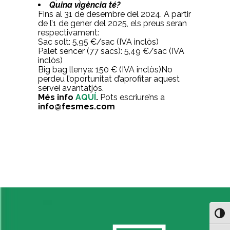
Quina vigència té?
Fins al 31 de desembre del 2024. A partir
de l’1 de gener del 2025, els preus seran
respectivament:
Sac solt: 5,95 €/sac (IVA inclòs)
Palet sencer (77 sacs): 5,49 €/sac (IVA
inclòs)
Big bag llenya: 150 € (IVA inclòs)No
perdeu l’oportunitat d’aprofitar aquest
servei avantatjós.
Més info
AQUÍ
.
Pots escriure’ns a
info@fesmes.com
Toggl