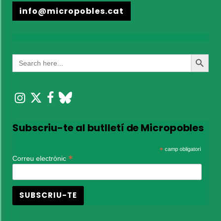
info@micropobles.cat
Search
Search
for:
Button
Subscriu-te al butlletí de Micropobles
*
camp obligatori
*
Correu electrònic