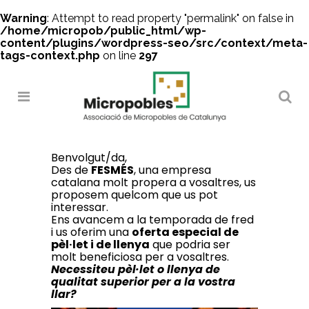
Warning
: Attempt to read property "permalink" on false in
/home/micropob/public_html/wp-
content/plugins/wordpress-seo/src/context/meta-
tags-context.php
on line
297
Search
Benvolgut/da,
Des de
FESMÉS
, una empresa
catalana molt propera a vosaltres, us
proposem quelcom que us pot
interessar.
Ens avancem a la temporada de fred
i us oferim una
oferta especial de
pèl·let i de llenya
que podria ser
molt beneficiosa per a vosaltres.
Necessiteu pèl·let o llenya de
qualitat superior per a la vostra
llar?