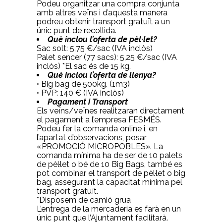
Podeu organitzar una compra conjunta
amb altres veïns i d’aquesta manera
podreu obtenir transport gratuït a un
únic punt de recollida.
Què inclou l’oferta de pèl·let?
Sac solt: 5,75 €/sac (IVA inclòs)
Palet sencer (77 sacs): 5,25 €/sac (IVA
inclòs) *El sac és de 15 kg.
Què inclou l’oferta de llenya?
• Big bag de 500kg. (1m3)
• PVP: 140 € (IVA inclòs)
Pagament i Transport
Els veïns/veïnes realitzaran directament
el pagament a l’empresa FESMÉS.
Podeu fer la comanda online i, en
l’apartat d’observacions, posar
«PROMOCIÓ MICROPOBLES». La
comanda mínima ha de ser de 10 palets
de pèl·let o bé de 10 Big Bags, també es
pot combinar el transport de pèl·let o big
bag, assegurant la capacitat mínima pel
transport gratuït.
*Disposem de camió grua
L’entrega de la mercaderia es farà en un
únic punt que l’Ajuntament facilitarà.