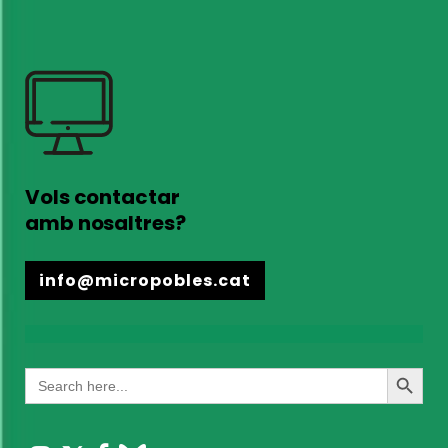
Vols contactar
amb nosaltres?
info@micropobles.cat
Search
Search
for:
Button