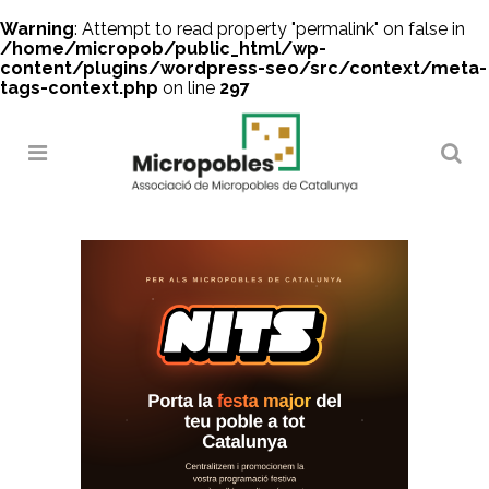
Warning
: Attempt to read property "permalink" on false in
/home/micropob/public_html/wp-
content/plugins/wordpress-seo/src/context/meta-
tags-context.php
on line
297
Search