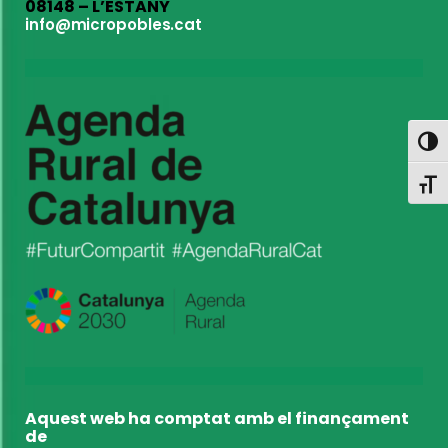
08148 – L’ESTANY
info@micropobles.cat
Toggl
Toggl
Aquest web ha comptat amb el finançament
de