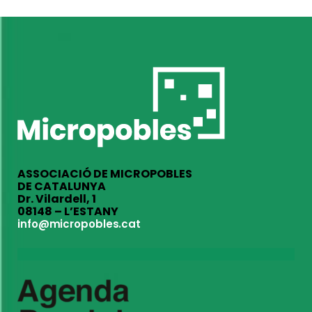
ASSOCIACIÓ DE MICROPOBLES
DE CATALUNYA
Dr. Vilardell, 1
08148 – L’ESTANY
info@micropobles.cat