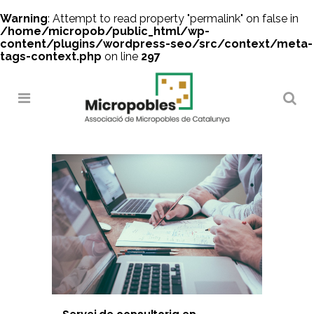
Warning
: Attempt to read property "permalink" on false in
/home/micropob/public_html/wp-
content/plugins/wordpress-seo/src/context/meta-
tags-context.php
on line
297
Search