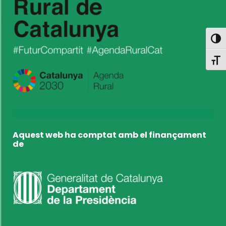
Toggl
Toggl
Aquest web ha comptat amb el finançament
de