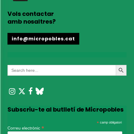
Vols contactar
amb nosaltres?
info@micropobles.cat
Search
Search
for:
Button
Subscriu-te al butlletí de Micropobles
*
camp obligatori
*
Correu electrònic