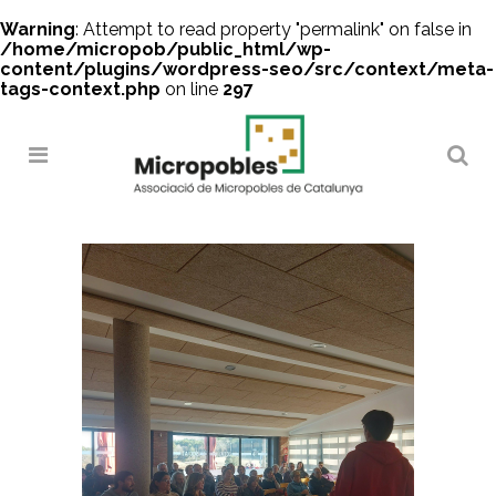
Warning
: Attempt to read property "permalink" on false in
/home/micropob/public_html/wp-
content/plugins/wordpress-seo/src/context/meta-
tags-context.php
on line
297
Search