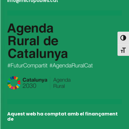
info@micropobles.cat
Toggl
Toggl
Aquest web ha comptat amb el finançament
de