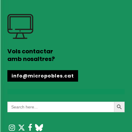
Vols contactar
amb nosaltres?
info@micropobles.cat
Search
Search
for:
Button