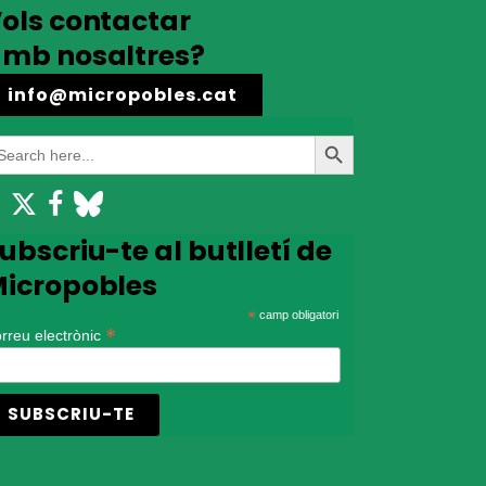
ols contactar
mb nosaltres?
info@micropobles.cat
earch
Search
r:
Button
ubscriu-te al butlletí de
icropobles
*
camp obligatori
*
rreu electrònic