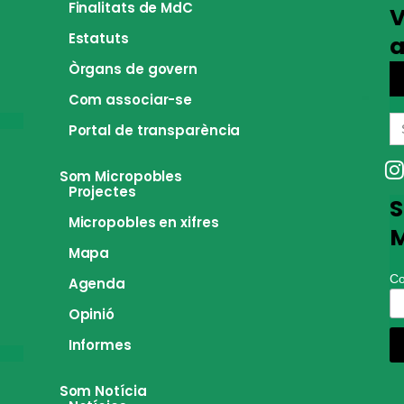
Finalitats de MdC
V
Estatuts
a
Òrgans de govern
Com associar-se
S
Portal de transparència
fo
Som Micropobles
Projectes
S
Micropobles en xifres
M
Mapa
Co
Agenda
Opinió
Informes
Som Notícia