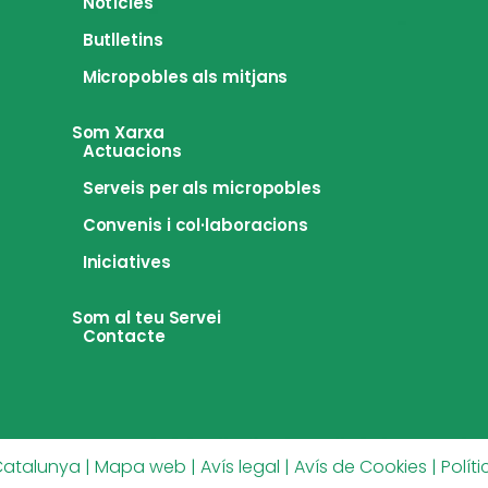
Notícies
Butlletins
Micropobles als mitjans
Som Xarxa
Actuacions
Serveis per als micropobles
Convenis i col·laboracions
Iniciatives
Som al teu Servei
Contacte
Catalunya |
Mapa web
|
Avís legal
|
Avís de Cookies
|
Polít