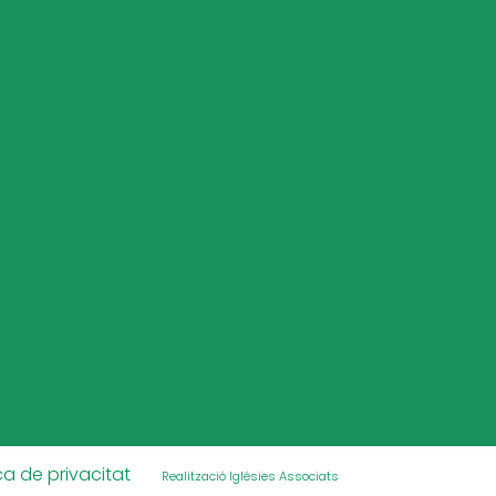
ica de privacitat
Realització Iglésies Associats