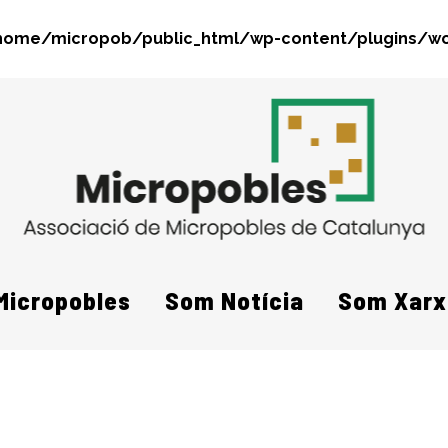
home/micropob/public_html/wp-content/plugins/wo
Search
Micropobles
Som Notícia
Som Xarx