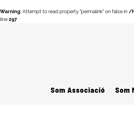
Warning
: Attempt to read property "permalink" on false in
/
line
297
Som Associació
Som 