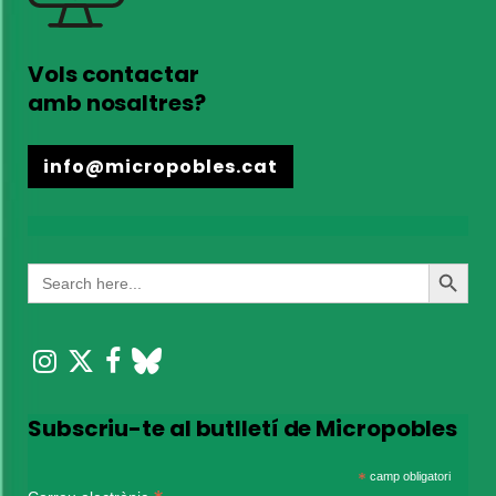
Vols contactar
amb nosaltres?
info@micropobles.cat
Search
Search
for:
Button
Subscriu-te al butlletí de Micropobles
*
camp obligatori