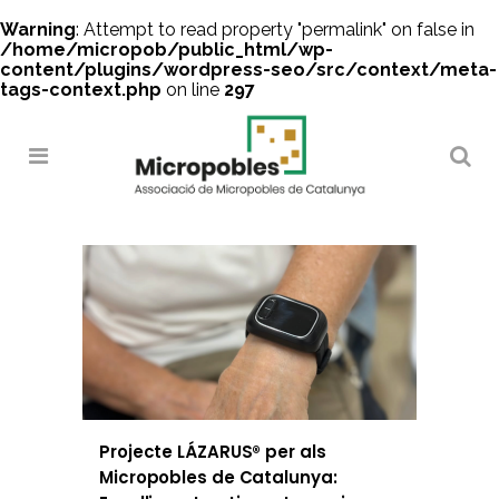
Warning
: Attempt to read property "permalink" on false in
/home/micropob/public_html/wp-
content/plugins/wordpress-seo/src/context/meta-
tags-context.php
on line
297
Search
Projecte LÁZARUS® per als
Micropobles de Catalunya: