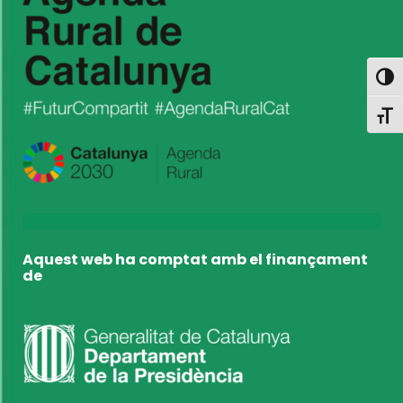
Toggl
Toggl
Aquest web ha comptat amb el finançament
de