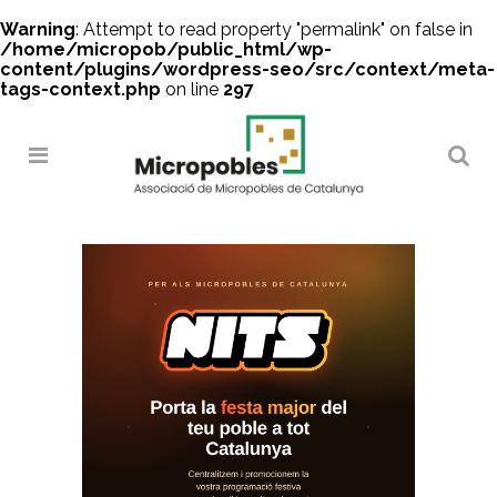
Warning
: Attempt to read property "permalink" on false in
/home/micropob/public_html/wp-
content/plugins/wordpress-seo/src/context/meta-
tags-context.php
on line
297
Search