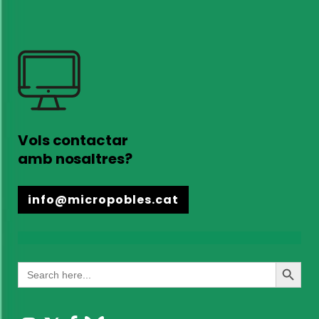
Vols contactar
amb nosaltres?
info@micropobles.cat
Search
Search
for:
Button