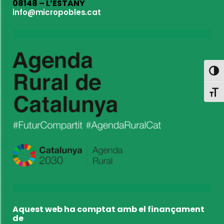
08148 – L’ESTANY
info@micropobles.cat
Toggl
Toggl
Aquest web ha comptat amb el finançament
de