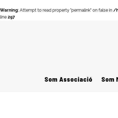
Warning
: Attempt to read property "permalink" on false in
/
line
297
Som Associació
Som 