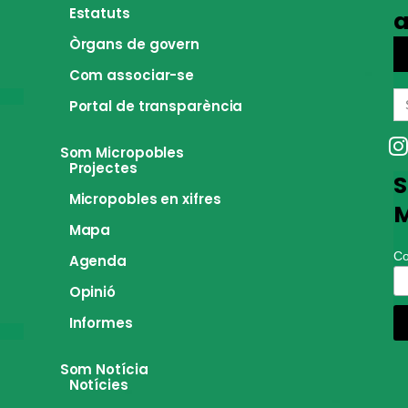
Estatuts
a
Òrgans de govern
Com associar-se
S
Portal de transparència
fo
Som Micropobles
Projectes
S
Micropobles en xifres
M
Mapa
Co
Agenda
Opinió
Informes
Som Notícia
Notícies