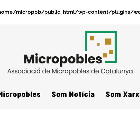
home/micropob/public_html/wp-content/plugins/wo
Search
Micropobles
Som Notícia
Som Xarx