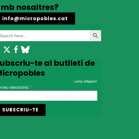
mb nosaltres?
info@micropobles.cat
earch
Search
r:
Button
ubscriu-te al butlletí de
icropobles
*
camp obligatori
*
rreu electrònic