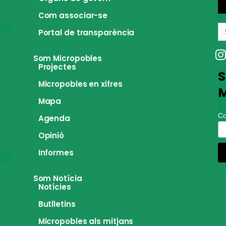
Com associar-se
S
Portal de transparència
fo
Som Micropobles
Projectes
S
Micropobles en xifres
M
Mapa
Co
Agenda
Opinió
Informes
Som Notícia
Notícies
Butlletins
Micropobles als mitjans