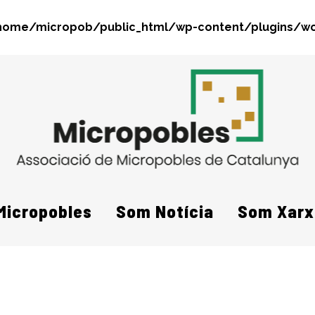
home/micropob/public_html/wp-content/plugins/wo
Search
Micropobles
Som Notícia
Som Xarx