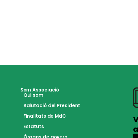
Som Associació
Qui som
Salutació del President
Finalitats de MdC
V
Estatuts
a
Òrgans de govern