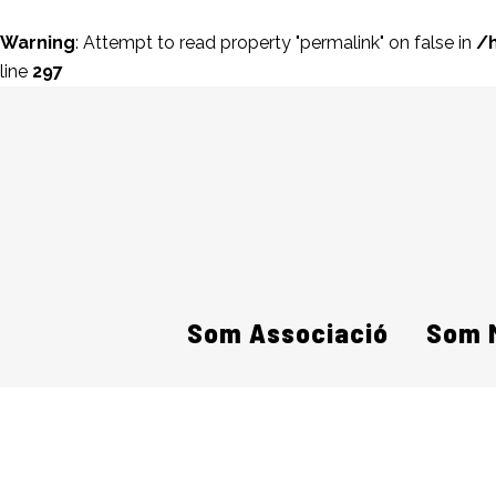
Warning
: Attempt to read property "permalink" on false in
/
line
297
Som Associació
Som 