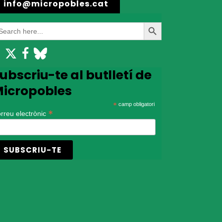
info@micropobles.cat
earch
Search
r:
Button
ubscriu-te al butlletí de
icropobles
*
camp obligatori
*
rreu electrònic