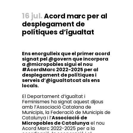
16 jul.
Acord marc per al
desplegament de
polítiques d’igualtat
Ens enorgulleix que el primer acord
signat pel @govern que incorpora
a @micropobles sigui el nou
#AcordMarc 2022-2025 per al
desplegament de polítiques i
serveis d’@igualtatcat als ens
locals.
El Departament d’Igualtat i
Feminismes ha signat aquest dijous
amb l’Associació Catalana de
Municipis, la Federació de Municipis de
Catalunya i l’
Associació de
Micropobles de Catalunya
el nou
Acord Marc 2022-2025 per a la