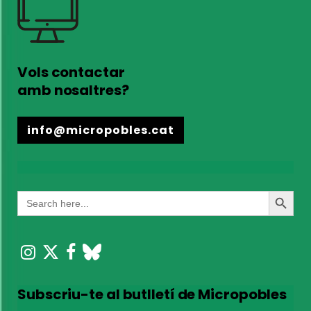
Vols contactar
amb nosaltres?
info@micropobles.cat
Search
Search
for:
Button
Subscriu-te al butlletí de Micropobles