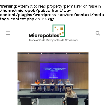
Warning
: Attempt to read property "permalink" on false in
/home/micropob/public_html/wp-
content/plugins/wordpress-seo/src/context/meta-
tags-context.php
on line
297
Search