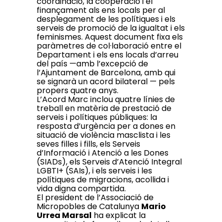
coordinació, la cooperació i el
finançament als ens locals per al
desplegament de les polítiques i els
serveis de promoció de la igualtat i els
feminismes. Aquest document fixa els
paràmetres de col·laboració entre el
Departament i els ens locals d’arreu
del país —amb l’excepció de
l’Ajuntament de Barcelona, amb qui
se signarà un acord bilateral — pels
propers quatre anys.
L’Acord Marc inclou quatre línies de
treball en matèria de prestació de
serveis i polítiques públiques: la
resposta d’urgència per a dones en
situació de violència masclista i les
seves filles i fills, els Serveis
d’Informació i Atenció a les Dones
(SIADs), els Serveis d’Atenció Integral
LGBTI+ (SAIs), i els serveis i les
polítiques de migracions, acollida i
vida digna compartida.
El president de l’Associació de
Micropobles de Catalunya
Mario
Urrea Marsal
ha explicat la